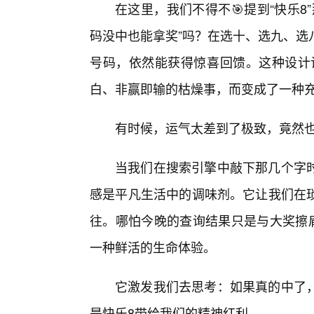
在这里，我们不得不🎯提到“快乐
码没中也能拿奖”吗？在选十、选九、选
号码，依然能获得惊喜回馈。这种设计让
白、非赢即输的枯燥事，而变成了一种充
有时候，运气太差到了极致，竟然
当我们在搜索引擎中敲下那几个字
感是平凡生活中的调味剂。它让我们在琐
往。哪怕今晚的查询结果只是与大奖擦肩
一种鲜活的生命体验。
它激发我们去思考：如果真的中了
是快乐8带给我们的精神红利。