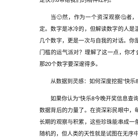
当🙂然，作为一个资深观察🤔者
定。数字是冰冷的，但解读数字的人是
几个数字，更是一次与自我的对话。你
门槛的运气派对？理解了这一点，你才会
那20个数字要深邃得多。
从数据到灵感：如何深度挖掘“快乐
如果你认为“快乐8今晚开奖信息查
数据背后的力量了。在资深彩民眼中，
长期的观察与积累，这些珍珠能串成一
随机的，但人类的天性就是试图在无序