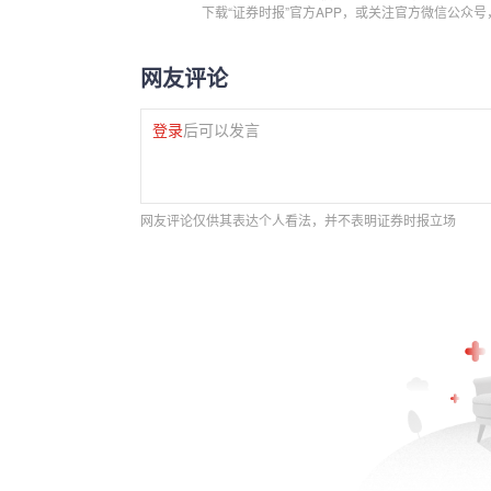
下载“证券时报”官方APP，或关注官方微信公众
网友评论
登录
后可以发言
网友评论仅供其表达个人看法，并不表明证券时报立场