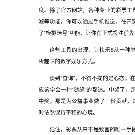
度。除了官方网站，各种专业的彩票工具
滤等功能。你可以通过手机推送，在开
了“模拟选号”功能，让你在正式投注前先
这些工具的出现，让快乐8从一种
析趣味的数字娱乐方式。
谈到“查询”，不得不提的是心态。
应该学会一种“随缘”的豁达。中奖了，
中奖，那是为公益事业做了一份贡献，这
时依然保持平和的心境。
记住，彩票从来不是致富的唯一手