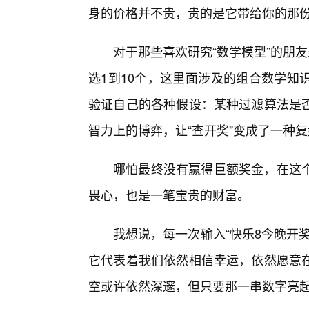
身的价格并不贵，贵的是它带给你的那
对于那些喜欢研究“数学模型”的朋
选1到10个，这里面涉及的组合数学知
验证自己的各种假设：某种过滤算法是
智力上的博弈，让“查开奖”变成了一种
哪怕最终没有赢得巨额奖金，在这个
畏心，也是一笔宝贵的财富。
我想说，每一次输入“快乐8今晚开
它代表着我们依然相信幸运，依然愿意
空或许依然深邃，但只要那一串数字亮