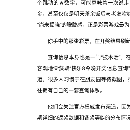
个跳动的🔥数字，可能意味着一次说走
金，甚至仅仅是明天茶余饭后与老友吹
“尚未揭晓”的朦胧感，正是彩票游戏最
你手中的那张彩票，在开奖结果刷
查询信息本身也是一门“技术活”。
客观地💡获取“快乐8今晚开奖信息查
运。很多人习惯于在朋友圈等待截图，或
往拥有自己的一套查询体系。
他们会关注官方权威发布渠道，因为
期详细的返奖数据和各奖等📝的分布情